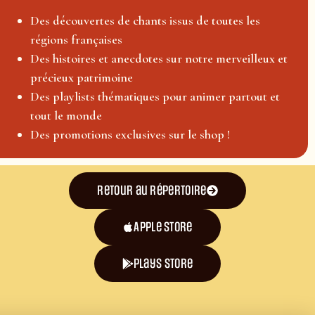
Des découvertes de chants issus de toutes les
régions françaises
Des histoires et anecdotes sur notre merveilleux et
précieux patrimoine
Des playlists thématiques pour animer partout et
tout le monde
Des promotions exclusives sur le shop !
Retour au répertoire
Apple Store
plays store