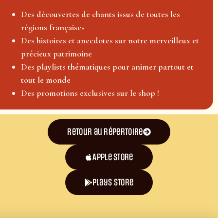
Des découvertes de chants issus de toutes les
régions françaises
Des histoires et anecdotes sur notre merveilleux et
précieux patrimoine
Des playlists thématiques pour animer partout et
tout le monde
Des promotions exclusives sur le shop !
Retour au répertoire
Apple Store
plays store