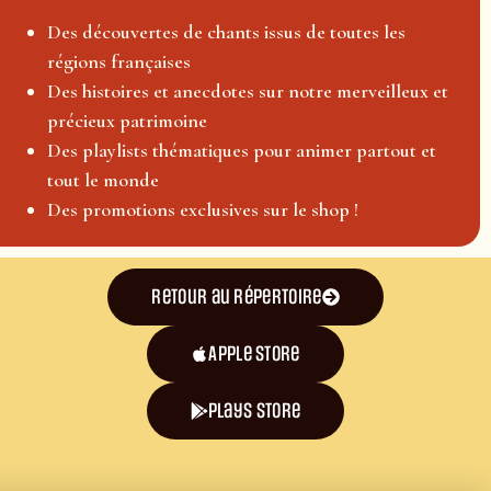
Des découvertes de chants issus de toutes les
régions françaises
Des histoires et anecdotes sur notre merveilleux et
précieux patrimoine
Des playlists thématiques pour animer partout et
tout le monde
Des promotions exclusives sur le shop !
Retour au répertoire
Apple Store
plays store