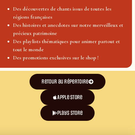
Des découvertes de chants issus de toutes les
régions françaises
Des histoires et anecdotes sur notre merveilleux et
précieux patrimoine
Des playlists thématiques pour animer partout et
tout le monde
Des promotions exclusives sur le shop !
Retour au répertoire
Apple Store
plays store